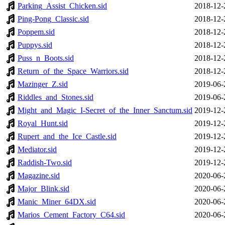
Parking_Assist_Chicken.sid
2018-12-
Ping-Pong_Classic.sid
2018-12-
Poppem.sid
2018-12-
Puppys.sid
2018-12-
Puss_n_Boots.sid
2018-12-
Return_of_the_Space_Warriors.sid
2018-12-
Mazinger_Z.sid
2019-06-
Riddles_and_Stones.sid
2019-06-
Might_and_Magic_I-Secret_of_the_Inner_Sanctum.sid
2019-12-
Royal_Hunt.sid
2019-12-
Rupert_and_the_Ice_Castle.sid
2019-12-
Mediator.sid
2019-12-
Raddish-Two.sid
2019-12-
Magazine.sid
2020-06-
Major_Blink.sid
2020-06-
Manic_Miner_64DX.sid
2020-06-
Marios_Cement_Factory_C64.sid
2020-06-