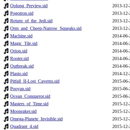
Oolong_Preview.sid
2013-12-
Pogotron.sid
2013-12-
Return_of_the_Jedi.sid
2013-12-
Orm_and_Cheep-Narrow_Squeaks.sid
2013-12-
Machine.sid
2014-06-
Magic_Tile.sid
2014-06-
Orion.sid
2014-06-
Rooter.sid
2014-06-
Outbreak.sid
2014-06-
Plasto.sid
2014-12-
Pitfall_II-Lost_Caverns.sid
2015-06-
Pooyan.sid
2015-06-
Ocean_Conqueror.sid
2015-06-
Masters_of_Time.sid
2015-12-
Moonraker.sid
2015-12-
Omega-Planete_Invisible.sid
2015-12-
Quadrant_4.sid
2015-12-