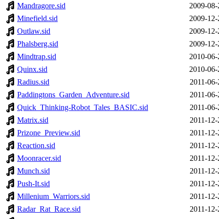
Mandragore.sid
2009-08-
Minefield.sid
2009-12-
Outlaw.sid
2009-12-
Phalsberg.sid
2009-12-
Mindtrap.sid
2010-06-
Quinx.sid
2010-06-
Radius.sid
2011-06-
Paddingtons_Garden_Adventure.sid
2011-06-
Quick_Thinking-Robot_Tales_BASIC.sid
2011-06-
Matrix.sid
2011-12-
Prizone_Preview.sid
2011-12-
Reaction.sid
2011-12-
Moonracer.sid
2011-12-
Munch.sid
2011-12-
Push-It.sid
2011-12-
Millenium_Warriors.sid
2011-12-
Radar_Rat_Race.sid
2011-12-