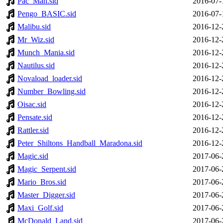
Pac_Man.sid
2016-07-
Pengo_BASIC.sid
2016-07-
Malibu.sid
2016-12-
Mr_Wiz.sid
2016-12-
Munch_Mania.sid
2016-12-
Nautilus.sid
2016-12-
Novaload_loader.sid
2016-12-
Number_Bowling.sid
2016-12-
Oisac.sid
2016-12-
Pensate.sid
2016-12-
Rattler.sid
2016-12-
Peter_Shiltons_Handball_Maradona.sid
2016-12-
Magic.sid
2017-06-
Magic_Serpent.sid
2017-06-
Mario_Bros.sid
2017-06-
Master_Digger.sid
2017-06-
Maxi_Golf.sid
2017-06-
McDonald_Land.sid
2017-06-