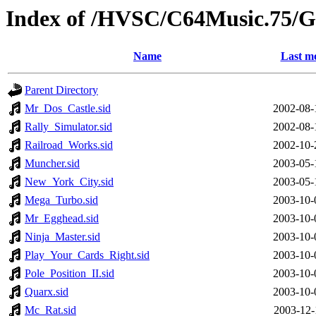
Index of /HVSC/C64Music.75
Name
Last mo
Parent Directory
Mr_Dos_Castle.sid
2002-08-
Rally_Simulator.sid
2002-08-
Railroad_Works.sid
2002-10-
Muncher.sid
2003-05-
New_York_City.sid
2003-05-
Mega_Turbo.sid
2003-10-
Mr_Egghead.sid
2003-10-
Ninja_Master.sid
2003-10-
Play_Your_Cards_Right.sid
2003-10-
Pole_Position_II.sid
2003-10-
Quarx.sid
2003-10-
Mc_Rat.sid
2003-12-