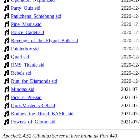
Party_Quiz.sid
2020-12-
Paulchens_Schiebung.sid
2020-12-
Pipe_Mania.sid
2020-12-
Police_Cadet.sid
2020-12-
Revenge_of_the_Flying_Balls.sid
2020-12-
Painterboy.sid
2020-12-
Quari.sid
2020-12-
RMS_Titanic.sid
2020-12-
Rebels.sid
2020-12-
Run_for_Diamonds.sid
2020-12-
Minotax.sid
2021-07-
Pick_n_Pile.sid
2021-07-
Quiz-Master_v3_8.sid
2021-07-
Rodney_the_Droid_BASIC.sid
2021-07-
Powers_of_Gloom.sid
2021-07-
Apache/2.4.52 (Ubuntu) Server at hvsc.brona.dk Port 443