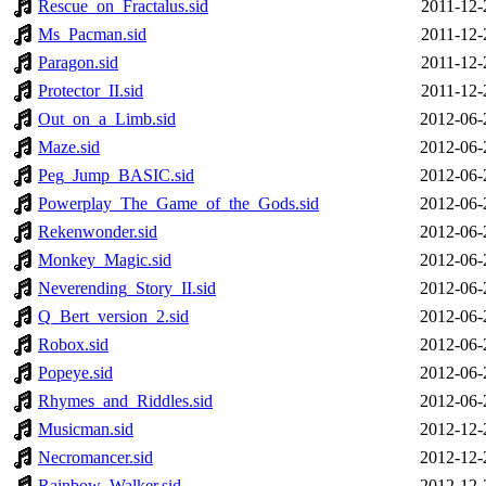
Rescue_on_Fractalus.sid
2011-12-
Ms_Pacman.sid
2011-12-
Paragon.sid
2011-12-
Protector_II.sid
2011-12-
Out_on_a_Limb.sid
2012-06-
Maze.sid
2012-06-
Peg_Jump_BASIC.sid
2012-06-
Powerplay_The_Game_of_the_Gods.sid
2012-06-
Rekenwonder.sid
2012-06-
Monkey_Magic.sid
2012-06-
Neverending_Story_II.sid
2012-06-
Q_Bert_version_2.sid
2012-06-
Robox.sid
2012-06-
Popeye.sid
2012-06-
Rhymes_and_Riddles.sid
2012-06-
Musicman.sid
2012-12-
Necromancer.sid
2012-12-
Rainbow_Walker.sid
2012-12-