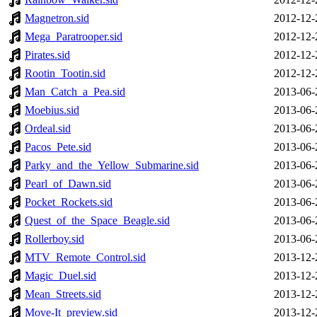
Magnetron.sid
2012-12-
Mega_Paratrooper.sid
2012-12-
Pirates.sid
2012-12-
Rootin_Tootin.sid
2012-12-
Man_Catch_a_Pea.sid
2013-06-
Moebius.sid
2013-06-
Ordeal.sid
2013-06-
Pacos_Pete.sid
2013-06-
Parky_and_the_Yellow_Submarine.sid
2013-06-
Pearl_of_Dawn.sid
2013-06-
Pocket_Rockets.sid
2013-06-
Quest_of_the_Space_Beagle.sid
2013-06-
Rollerboy.sid
2013-06-
MTV_Remote_Control.sid
2013-12-
Magic_Duel.sid
2013-12-
Mean_Streets.sid
2013-12-
Move-It_preview.sid
2013-12-