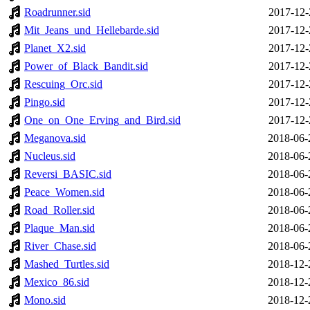
Roadrunner.sid
2017-12-
Mit_Jeans_und_Hellebarde.sid
2017-12-
Planet_X2.sid
2017-12-
Power_of_Black_Bandit.sid
2017-12-
Rescuing_Orc.sid
2017-12-
Pingo.sid
2017-12-
One_on_One_Erving_and_Bird.sid
2017-12-
Meganova.sid
2018-06-
Nucleus.sid
2018-06-
Reversi_BASIC.sid
2018-06-
Peace_Women.sid
2018-06-
Road_Roller.sid
2018-06-
Plaque_Man.sid
2018-06-
River_Chase.sid
2018-06-
Mashed_Turtles.sid
2018-12-
Mexico_86.sid
2018-12-
Mono.sid
2018-12-