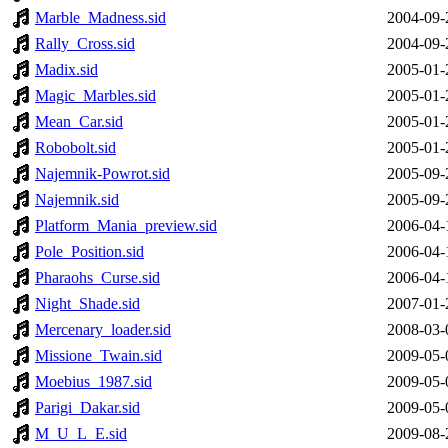
Marble_Madness.sid
2004-09-
Rally_Cross.sid
2004-09-
Madix.sid
2005-01-
Magic_Marbles.sid
2005-01-
Mean_Car.sid
2005-01-
Robobolt.sid
2005-01-
Najemnik-Powrot.sid
2005-09-
Najemnik.sid
2005-09-
Platform_Mania_preview.sid
2006-04-
Pole_Position.sid
2006-04-
Pharaohs_Curse.sid
2006-04-
Night_Shade.sid
2007-01-
Mercenary_loader.sid
2008-03-
Missione_Twain.sid
2009-05-
Moebius_1987.sid
2009-05-
Parigi_Dakar.sid
2009-05-
M_U_L_E.sid
2009-08-