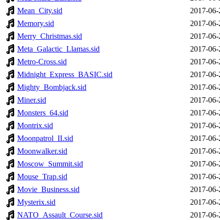
Mean_City.sid
2017-06-
Memory.sid
2017-06-
Merry_Christmas.sid
2017-06-
Meta_Galactic_Llamas.sid
2017-06-
Metro-Cross.sid
2017-06-
Midnight_Express_BASIC.sid
2017-06-
Mighty_Bombjack.sid
2017-06-
Miner.sid
2017-06-
Monsters_64.sid
2017-06-
Montrix.sid
2017-06-
Moonpatrol_II.sid
2017-06-
Moonwalker.sid
2017-06-
Moscow_Summit.sid
2017-06-
Mouse_Trap.sid
2017-06-
Movie_Business.sid
2017-06-
Mysterix.sid
2017-06-
NATO_Assault_Course.sid
2017-06-