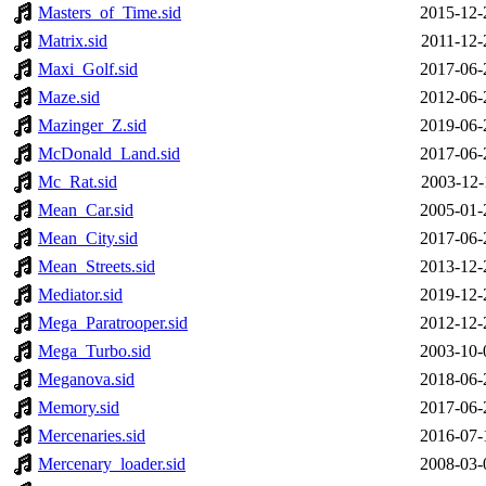
Masters_of_Time.sid
2015-12-
Matrix.sid
2011-12-
Maxi_Golf.sid
2017-06-
Maze.sid
2012-06-
Mazinger_Z.sid
2019-06-
McDonald_Land.sid
2017-06-
Mc_Rat.sid
2003-12-
Mean_Car.sid
2005-01-
Mean_City.sid
2017-06-
Mean_Streets.sid
2013-12-
Mediator.sid
2019-12-
Mega_Paratrooper.sid
2012-12-
Mega_Turbo.sid
2003-10-
Meganova.sid
2018-06-
Memory.sid
2017-06-
Mercenaries.sid
2016-07-
Mercenary_loader.sid
2008-03-