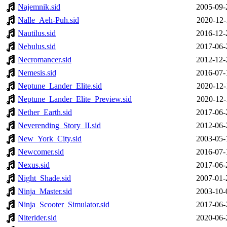
Najemnik.sid
2005-09-
Nalle_Aeh-Puh.sid
2020-12-
Nautilus.sid
2016-12-
Nebulus.sid
2017-06-
Necromancer.sid
2012-12-
Nemesis.sid
2016-07-
Neptune_Lander_Elite.sid
2020-12-
Neptune_Lander_Elite_Preview.sid
2020-12-
Nether_Earth.sid
2017-06-
Neverending_Story_II.sid
2012-06-
New_York_City.sid
2003-05-
Newcomer.sid
2016-07-
Nexus.sid
2017-06-
Night_Shade.sid
2007-01-
Ninja_Master.sid
2003-10-
Ninja_Scooter_Simulator.sid
2017-06-
Niterider.sid
2020-06-