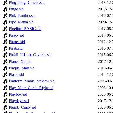
Ping-Pong_Classic.sid
2018-12-
Pingo.sid
2017-12-
Pink_Panther.sid
2016-07-
Pipe_Mania.sid
2020-12-
Pipeline_BASIC.sid
2017-06-
Piracy.sid
2017-06-
Pirates.sid
2012-12-
Pirati.sid
2016-07-
Pitfall_II-Lost_Caverns.sid
2015-06-
Planet_X2.sid
2017-12-
Plaque_Man.sid
2018-06-
Plasto.sid
2014-12-
Platform_Mania_preview.sid
2006-04-
Play_Your_Cards_Right.sid
2003-10-
Playboy.sid
2020-06-
Playdays.sid
2017-12-
Plumb_Crazy.sid
2020-06-