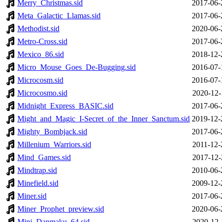
Merry_Christmas.sid
2017-06-
Meta_Galactic_Llamas.sid
2017-06-
Methodist.sid
2020-06-
Metro-Cross.sid
2017-06-
Mexico_86.sid
2018-12-
Micro_Mouse_Goes_De-Bugging.sid
2016-07-
Microcosm.sid
2016-07-
Microcosmo.sid
2020-12-
Midnight_Express_BASIC.sid
2017-06-
Might_and_Magic_I-Secret_of_the_Inner_Sanctum.sid
2019-12-
Mighty_Bombjack.sid
2017-06-
Millenium_Warriors.sid
2011-12-
Mind_Games.sid
2017-12-
Mindtrap.sid
2010-06-
Minefield.sid
2009-12-
Miner.sid
2017-06-
Miner_Prophet_preview.sid
2020-06-
Mini_Danmaku_64.sid
2020-12-