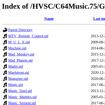
Index of /HVSC/C64Music.75
Name
Last mo
Parent Directory
MTV_Remote_Control.sid
2013-12-
M_U_L_E.sid
2009-08-
Machine.sid
2014-06-
Mad_Monkey.sid
2015-12-
Mad_Planets.sid
2017-12-
Madix.sid
2005-01-
Maelstrom.sid
2020-12-
Magazine.sid
2020-06-
Magic.sid
2017-06-
Magic_Duel.sid
2013-12-
Magic_Marbles.sid
2005-01-
Magic_Serpent.sid
2017-06-