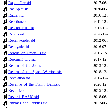
Rapid_Fire.sid
2017-06-
Rat_Splat.sid
2020-06-
Rattler.sid
2016-12-
Reaction.sid
2011-12-
Reactor_Run.sid
2017-12-
Rebels.sid
2020-12-
Rekenwonder.sid
2012-06-
Renegade.sid
2016-07-
Rescue_on_Fractalus.sid
2011-12-
Rescuing_Orc.sid
2017-12-
Return_of_the_Jedi.sid
2013-12-
Return_of_the_Space_Warriors.sid
2018-12-
Revelation.sid
2017-12-
Revenge_of_the_Flying_Balls.sid
2020-12-
Reversi.sid
2015-12-
Reversi_BASIC.sid
2018-06-
Rhymes_and_Riddles.sid
2012-06-