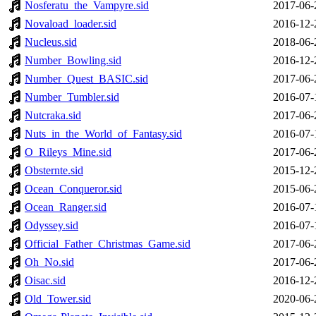
Nosferatu_the_Vampyre.sid
2017-06-
Novaload_loader.sid
2016-12-
Nucleus.sid
2018-06-
Number_Bowling.sid
2016-12-
Number_Quest_BASIC.sid
2017-06-
Number_Tumbler.sid
2016-07-
Nutcraka.sid
2017-06-
Nuts_in_the_World_of_Fantasy.sid
2016-07-
O_Rileys_Mine.sid
2017-06-
Obsternte.sid
2015-12-
Ocean_Conqueror.sid
2015-06-
Ocean_Ranger.sid
2016-07-
Odyssey.sid
2016-07-
Official_Father_Christmas_Game.sid
2017-06-
Oh_No.sid
2017-06-
Oisac.sid
2016-12-
Old_Tower.sid
2020-06-