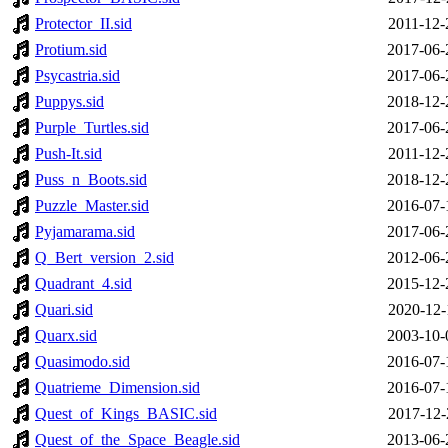
Protector_II.sid
2011-12-
Protium.sid
2017-06-
Psycastria.sid
2017-06-
Puppys.sid
2018-12-
Purple_Turtles.sid
2017-06-
Push-It.sid
2011-12-
Puss_n_Boots.sid
2018-12-
Puzzle_Master.sid
2016-07-
Pyjamarama.sid
2017-06-
Q_Bert_version_2.sid
2012-06-
Quadrant_4.sid
2015-12-
Quari.sid
2020-12-
Quarx.sid
2003-10-
Quasimodo.sid
2016-07-
Quatrieme_Dimension.sid
2016-07-
Quest_of_Kings_BASIC.sid
2017-12-
Quest_of_the_Space_Beagle.sid
2013-06-