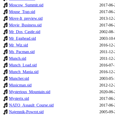
Moscow_Summit.sid
2017-06-
Mouse_Trap.sid
2017-06-
Move-It_preview.sid
2013-12-
Movie_Business.sid
2017-06-
Mr_Dos_Castle.sid
2002-08-
Mr_Egghead.sid
2003-10-
Mr_Wiz.sid
2016-12-
Ms_Pacman.sid
2011-12-
Munch.sid
2011-12-
Munch_Load.sid
2016-07-
Munch_Mania.sid
2016-12-
Muncher.sid
2003-05-
Musicman.sid
2012-12-
Mysterious_Mountain.sid
2020-06-
Mysterix.sid
2017-06-
NATO_Assault_Course.sid
2017-06-
Najemnik-Powrot.sid
2005-09-