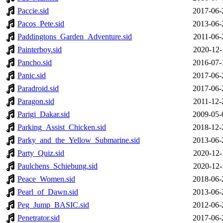
Paccie.sid
2017-06-
Pacos_Pete.sid
2013-06-
Paddingtons_Garden_Adventure.sid
2011-06-
Painterboy.sid
2020-12-
Pancho.sid
2016-07-
Panic.sid
2017-06-
Paradroid.sid
2017-06-
Paragon.sid
2011-12-
Parigi_Dakar.sid
2009-05-
Parking_Assist_Chicken.sid
2018-12-
Parky_and_the_Yellow_Submarine.sid
2013-06-
Party_Quiz.sid
2020-12-
Paulchens_Schiebung.sid
2020-12-
Peace_Women.sid
2018-06-
Pearl_of_Dawn.sid
2013-06-
Peg_Jump_BASIC.sid
2012-06-
Penetrator.sid
2017-06-