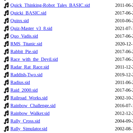
Quick_Thinking-Robot_Tales_BASIC.sid
2011-06-
Quicki_BASIC.sid
2017-06-
Quinx.sid
2010-06-
Quiz-Master_v3_8.sid
2021-07-
Quo_Vadis.sid
2017-06-
RMS_Titanic.sid
2020-12-
Rabbit_Pie.sid
2017-06-
Race_with_the_Devil.sid
2017-06-
Radar_Rat_Race.sid
2011-12-
Raddish-Two.sid
2019-12-
Radius.sid
2011-06-
Raid_2000.sid
2017-06-
Railroad_Works.sid
2002-10-
Rainbow_Challenge.sid
2016-07-
Rainbow_Walker.sid
2012-12-
Rally_Cross.sid
2004-09-
Rally_Simulator.sid
2002-08-