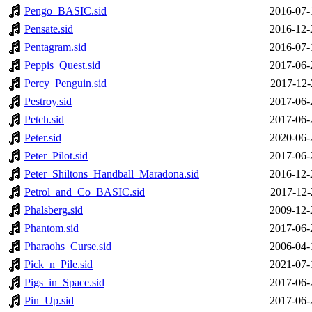
Pengo_BASIC.sid
2016-07-
Pensate.sid
2016-12-
Pentagram.sid
2016-07-
Peppis_Quest.sid
2017-06-
Percy_Penguin.sid
2017-12-
Pestroy.sid
2017-06-
Petch.sid
2017-06-
Peter.sid
2020-06-
Peter_Pilot.sid
2017-06-
Peter_Shiltons_Handball_Maradona.sid
2016-12-
Petrol_and_Co_BASIC.sid
2017-12-
Phalsberg.sid
2009-12-
Phantom.sid
2017-06-
Pharaohs_Curse.sid
2006-04-
Pick_n_Pile.sid
2021-07-
Pigs_in_Space.sid
2017-06-
Pin_Up.sid
2017-06-