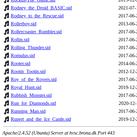
Rodney_the_Droid_BASIC.sid
2021-07-
Rodney_to_the_Rescue.sid
2017-06-
Rollerboy.sid
2013-06-
Rollercoaster_Rumbler.sid
2017-06-
Rollin.sid
2017-06-
Rolling_Thunder.sid
2017-06-
Romulus.sid
2017-06-
Rooter.sid
2014-06-
Rootin_Tootin.sid
2012-12-
Roy_of_the_Rovers.sid
2017-06-
Royal_Hunt.sid
2019-12-
Rubbish_Monster.sid
2017-06-
Run_for_Diamonds.sid
2020-12-
Running_Man.sid
2017-06-
Rupert_and_the_Ice_Castle.sid
2019-12-
Apache/2.4.52 (Ubuntu) Server at hvsc.brona.dk Port 443