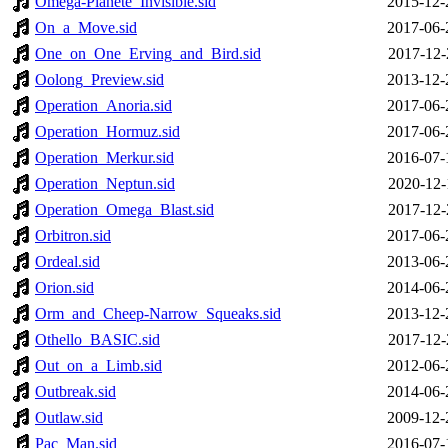
Omega-Planete_Invisible.sid
2015-12-
On_a_Move.sid
2017-06-
One_on_One_Erving_and_Bird.sid
2017-12-
Oolong_Preview.sid
2013-12-
Operation_Anoria.sid
2017-06-
Operation_Hormuz.sid
2017-06-
Operation_Merkur.sid
2016-07-
Operation_Neptun.sid
2020-12-
Operation_Omega_Blast.sid
2017-12-
Orbitron.sid
2017-06-
Ordeal.sid
2013-06-
Orion.sid
2014-06-
Orm_and_Cheep-Narrow_Squeaks.sid
2013-12-
Othello_BASIC.sid
2017-12-
Out_on_a_Limb.sid
2012-06-
Outbreak.sid
2014-06-
Outlaw.sid
2009-12-
Pac_Man.sid
2016-07-