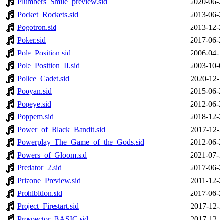
Plumbers_Smile_preview.sid
2020-06-
Pocket_Rockets.sid
2013-06-
Pogotron.sid
2013-12-
Poker.sid
2017-06-
Pole_Position.sid
2006-04-
Pole_Position_II.sid
2003-10-
Police_Cadet.sid
2020-12-
Pooyan.sid
2015-06-
Popeye.sid
2012-06-
Poppem.sid
2018-12-
Power_of_Black_Bandit.sid
2017-12-
Powerplay_The_Game_of_the_Gods.sid
2012-06-
Powers_of_Gloom.sid
2021-07-
Predator_2.sid
2017-06-
Prizone_Preview.sid
2011-12-
Prohibition.sid
2017-06-
Project_Firestart.sid
2017-12-
Prospector_BASIC.sid
2017-12-