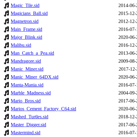
Magic_Tile.sid
2014-06-
Magicians_Ball.sid
2015-12-
Magnetron.sid
2012-12-
Main_Frame.sid
2016-07-
Major_Blink.sid
2020-06-
Malibu.sid
2016-12-
Man_Catch_a_Pea.sid
2013-06-
Mandragore.sid
2009-08-
Manic_Miner.sid
2017-12-
Manic_Miner_64DX.sid
2020-06-
Manta-Mania.sid
2016-07-
Marble_Madness.sid
2004-09-
Mario_Bros.sid
2017-06-
Marios_Cement_Factory_C64.sid
2020-06-
Mashed_Turtles.sid
2018-12-
Master_Digger.sid
2017-06-
Mastermind.sid
2016-07-