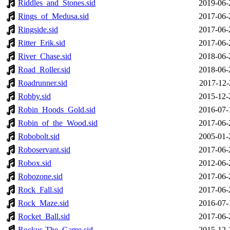
Riddles_and_Stones.sid
2019-06-
Rings_of_Medusa.sid
2017-06-
Ringside.sid
2017-06-
Ritter_Erik.sid
2017-06-
River_Chase.sid
2018-06-
Road_Roller.sid
2018-06-
Roadrunner.sid
2017-12-
Robby.sid
2015-12-
Robin_Hoods_Gold.sid
2016-07-
Robin_of_the_Wood.sid
2017-06-
Robobolt.sid
2005-01-
Roboservant.sid
2017-06-
Robox.sid
2012-06-
Robozone.sid
2017-06-
Rock_Fall.sid
2017-06-
Rock_Maze.sid
2016-07-
Rocket_Ball.sid
2017-06-
Rockus-The_Game.sid
2015-12-