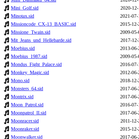
Mini_Golf.sid
2020-12-
Minotax.sid
2021-07-
Missioncode_CX-13_BASIC.sid
2015-12-
Missione_Twain.sid
2009-05-
Mit_Jeans_und_Hellebarde.sid
2017-12-
Moebius.sid
2013-06-
Moebius_1987.sid
2009-05-
Mondus_Fight_Palace.sid
2016-07-
Monkey_Magic.sid
2012-06-
Mono.sid
2018-12-
Monsters_64.sid
2017-06-
Montrix.sid
2017-06-
Moon_Patrol.sid
2016-07-
Moonpatrol_II.sid
2017-06-
Moonracer.sid
2011-12-
Moonraker.sid
2015-12-
Moonwalker.sid
2017-06-